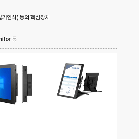
동의서(필기인식) 등의 핵심장치
itor 등