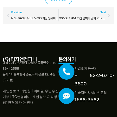
Previous
Next
NoBrand G43SL5706 최신 펌웨어 공지(2022-08-22)
G65SL7704 최신 펌웨어 공지(2023-10-31)
(유)티지앤컴퍼니
문의하기
대표이사 : 손기태 | 사업자 등록번호 : 119-
사업 & 제품 문의
86-42555
본사 : 서울특별시 종로구 비봉길 12, 4층
+ 82-2-6710-
(구기동)
3600
개인정보 처리방침
|
이메일 무단수집
기술지원 & 서비스 문의
거부
|
TG앤컴퍼니 ‘개인정보 처리방
1588-3582
침’ 변경에 대한 안내