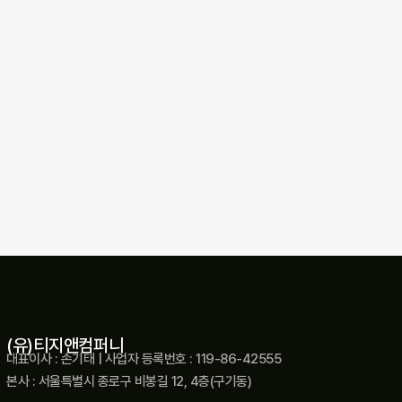
(유)티지앤컴퍼니
대표이사 : 손기태 | 사업자 등록번호 : 119-86-42555
본사 : 서울특별시 종로구 비봉길 12, 4층(구기동)